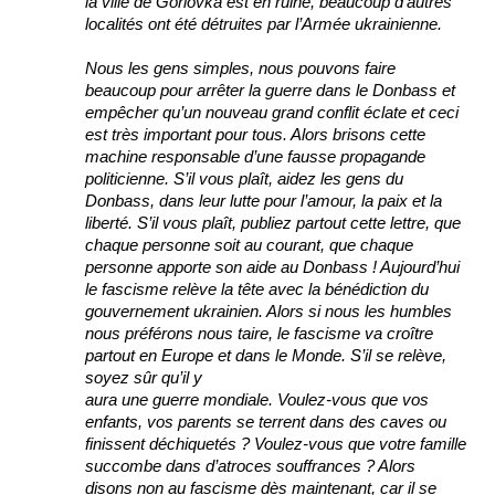
la ville de Gorlovka est en ruine, beaucoup d’autres
localités ont été détruites par l’Armée ukrainienne.
Nous les gens simples, nous pouvons faire
beaucoup pour arrêter la guerre dans le Donbass et
empêcher qu’un nouveau grand conflit éclate et ceci
est très important pour tous. Alors brisons cette
machine responsable d’une fausse propagande
politicienne. S’il vous plaît, aidez les gens du
Donbass, dans leur lutte pour l’amour, la paix et la
liberté. S’il vous plaît, publiez partout cette lettre, que
chaque personne soit au courant, que chaque
personne apporte son aide au Donbass ! Aujourd’hui
le fascisme relève la tête avec la bénédiction du
gouvernement ukrainien. Alors si nous les humbles
nous préférons nous taire, le fascisme va croître
partout en Europe et dans le Monde. S’il se relève,
soyez sûr qu’il y
aura une guerre mondiale. Voulez-vous que vos
enfants, vos parents se terrent dans des caves ou
finissent déchiquetés ? Voulez-vous que votre famille
succombe dans d’atroces souffrances ? Alors
disons non au fascisme dès maintenant, car il se