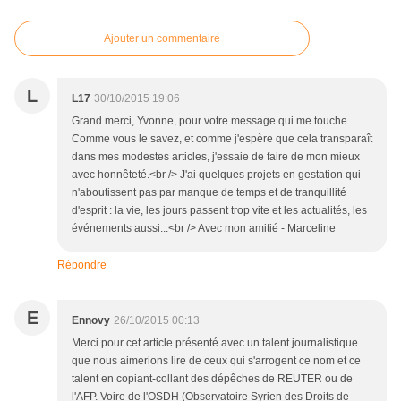
Ajouter un commentaire
L
L17
30/10/2015 19:06
Grand merci, Yvonne, pour votre message qui me touche.
Comme vous le savez, et comme j'espère que cela transparaît
dans mes modestes articles, j'essaie de faire de mon mieux
avec honnêteté.<br /> J'ai quelques projets en gestation qui
n'aboutissent pas par manque de temps et de tranquillité
d'esprit : la vie, les jours passent trop vite et les actualités, les
événements aussi...<br /> Avec mon amitié - Marceline
Répondre
E
Ennovy
26/10/2015 00:13
Merci pour cet article présenté avec un talent journalistique
que nous aimerions lire de ceux qui s'arrogent ce nom et ce
talent en copiant-collant des dépêches de REUTER ou de
l'AFP. Voire de l'OSDH (Observatoire Syrien des Droits de