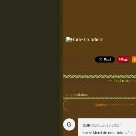
<< Il est revenu 
commentaires
Ajouter un commentaire
G
GBR
02/05/2010 20:27
<br /> Merci de nous faire décou