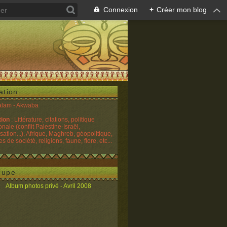
Connexion
+
Créer mon blog
ation
alam - Akwaba
tion
: Littérature, citations, politique
onale (conflit Palestine-Israël,
sation...), Afrique, Maghreb, géopolitique,
 de société, religions, faune, flore, etc...
oupe