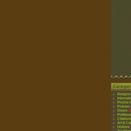
Catégor
Religion 
Internat
Proche-O
Poésies
Divers
(
Politiqu
Citation
Art & Cu
Histoire