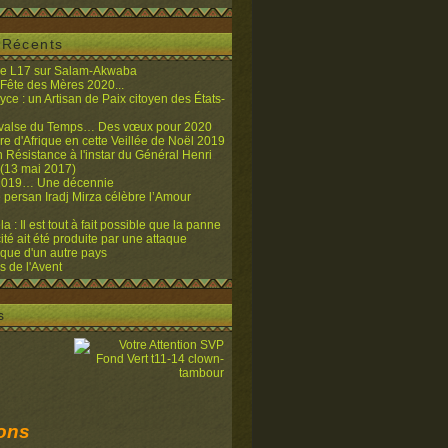
s Récents
de L17 sur Salam-Akwaba
 Fête des Mères 2020...
yce : un Artisan de Paix citoyen des États-
 valse du Temps… Des vœux pour 2020
re d'Afrique en cette Veillée de Noël 2019
n Résistance à l'instar du Général Henri
13 mai 2017)
2019… Une décennie
 persan Iradj Mirza célèbre l’Amour
l
 : Il est tout à fait possible que la panne
cité ait été produite par une attaque
ique d'un autre pays
 de l'Avent
s
ions