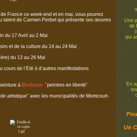
m
 de France ce week-end et en mai, vous pourrez
 du talent de Carmen Perbet qui présente ses œuvres
Une p
de 
(
in du 17 Avril au 2 Mai
qui a
irs et de la culture du 14 au 24 Mai
ière) du 13 au 26 Mai
 cours de l’Eté à d’autres manifestations
En ap
peinture à
Barbizon
"peintres en liberté"
le
de
e artistique" avec les municipalités de Montcourt-
Pour
Un C