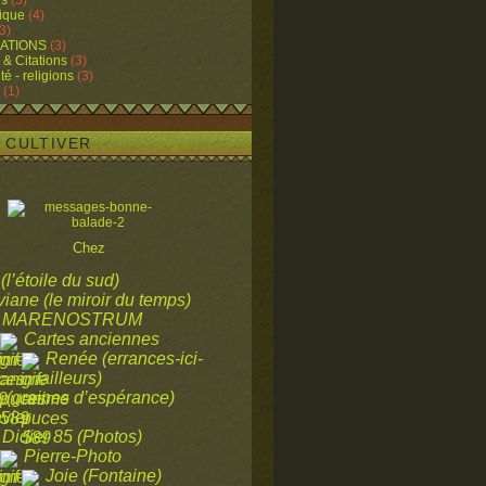
ns
(5)
ique
(4)
3)
ATIONS
(3)
 & Citations
(3)
ité - religions
(3)
(1)
A CULTIVER
Chez
 (l’étoile du sud)
viane (le miroir du temps)
MARENOSTRUM
Cartes anciennes
Renée (errances-ici-
ailleurs)
a (graines d’espérance)
vier
Didier 85 (Photos)
Pierre-Photo
Joie (Fontaine)