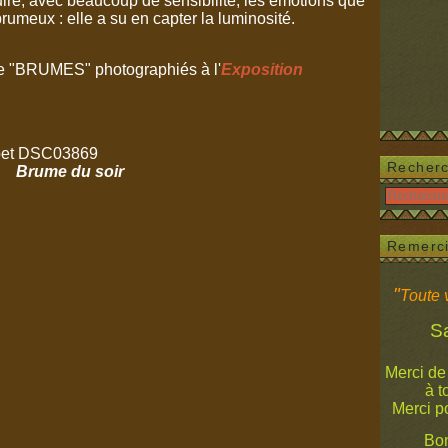
ire, avec beaucoup de sensibilité, les émotions que
umeux : elle a su en capter la luminosité.
de "BRUMES" photographiés à l'
Exposition
Recher
Brume du soir
Remerc
"
Toute v
Salam
Merci de
à tous 
Merci p
Bon