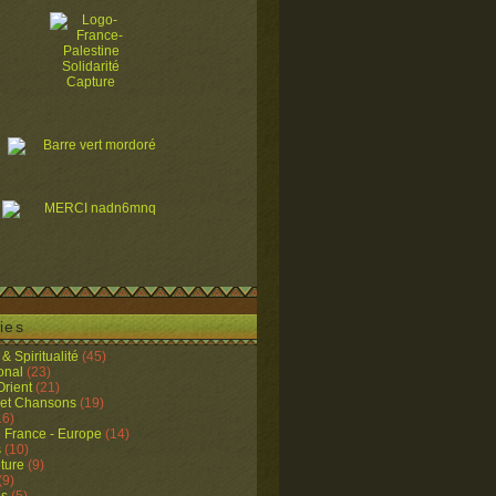
ies
& Spiritualité
(45)
ional
(23)
rient
(21)
 et Chansons
(19)
16)
e France - Europe
(14)
s
(10)
lture
(9)
(9)