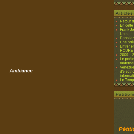
Article
Retour 
En cette
Frank Jo
Unis
Dans la
Une priè
Entrer e
ROURE (
2009 – 
Le poète
materne
Venezuela
Ambiance
d'électri
informat
Le Temps
Pétition
Pétit