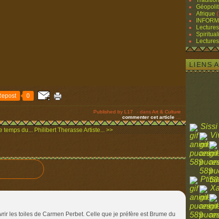
Traditio
Géopolit
Afrique
(
INFORM
Lectures
Spiritual
Lectures
LIENS 
Repost
0
Published by L17
-
dans
Art & Culture
commenter cet article
…
Sissi
le temps du...
Philibert Therasse Artiste... >>
Vi
Ptits
Xa
vrir les toiles de Carmen Perbet. Celle que je préfère est Brume du