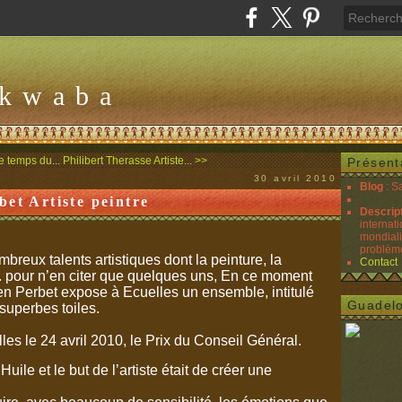
Akwaba
le temps du...
Philibert Therasse Artiste... >>
Présent
30 avril 2010
Blog
: S
et Artiste peintre
Descrip
internati
mondiali
problèmes
ux talents artistiques dont la peinture, la
Contact
.. pour n’en citer que quelques uns, En ce moment
n Perbet expose à Ecuelles un ensemble, intitulé
Guadel
uperbes toiles.
 le 24 avril 2010, le Prix du Conseil Général.
ile et le but de l’artiste était de créer une