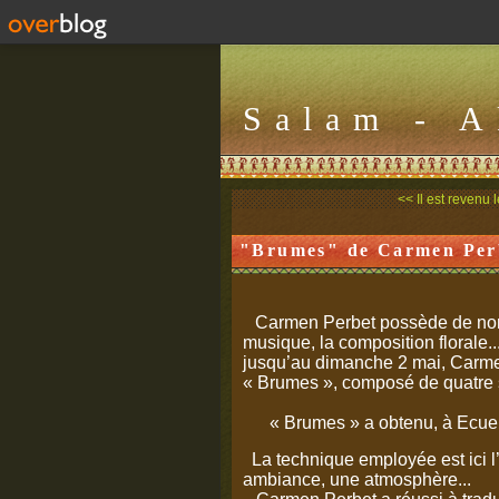
Salam - 
<< Il est revenu 
"Brumes" de Carmen Perb
Carmen Perbet possède de nombre
musique, la composition florale.
jusqu’au dimanche 2 mai, Carme
« Brumes », composé de quatre s
« Brumes » a obtenu, à Ecuelles
La technique employée est ici l’Hu
ambiance, une atmosphère...