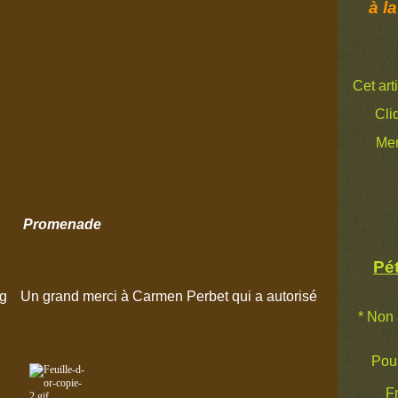
à la
Cet art
Cli
Mer
Promenade
Pét
Un grand merci à Carmen Perbet qui a autorisé
* Non 
Pour 
Fr