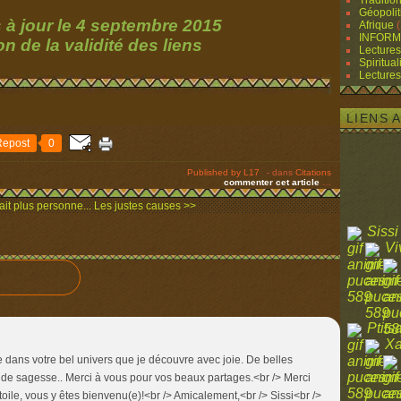
Traditio
Géopolit
s à jour le 4 septembre 2015
Afrique
(
INFORM
on de la validité des liens
Lectures
Spiritual
Lectures
LIENS 
Repost
0
Published by L17
-
dans
Citations
commenter cet article
…
tait plus personne...
Les justes causes >>
Sissi
Vi
Ptits
Xa
 dans votre bel univers que je découvre avec joie. De belles
 de sagesse.. Merci à vous pour vos beaux partages.<br /> Merci
toile, vous y êtes bienvenu(e)!<br /> Amicalement,<br /> Sissi<br />