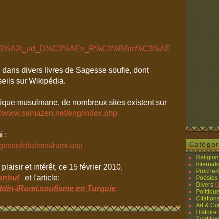
ki/Jal%C3%A2l_ud_D%C3%AEn_R%C3%BBm%C3%AE
t dans divers livres de Sagesse soufie, dont
seils sur Wikipédia.
stique musulmane, de nombreux sites existent sur
://www.semazen.net/eng/index.php
i :
Catégor
gesse/citations/rumi.asp
Religion 
Internat
isir et intérêt, ce 15 février 2010,
Proche-O
anbul
et l'article:
Poésies
Divers
(
ddin-iRumi,soufisme en Turquie
Politiqu
Citation
Art & Cu
Histoire