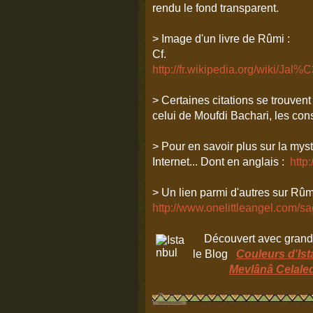
rendu le fond transparent.
> Image d'un livre de Rûmi :
Cf.
http://fr.wikipedia.org/wi
> Certaines citations se trouven
celui de Moufdi Bachari, les con
> Pour en savoir plus sur la my
Internet... Dont en anglais :
http
> Un lien parmi d'autres sur Rûm
http://www.onelittleangel.com/sa
Découvert avec grand pla
le Blog
Couleurs d'Ist
Mevlânâ Celale