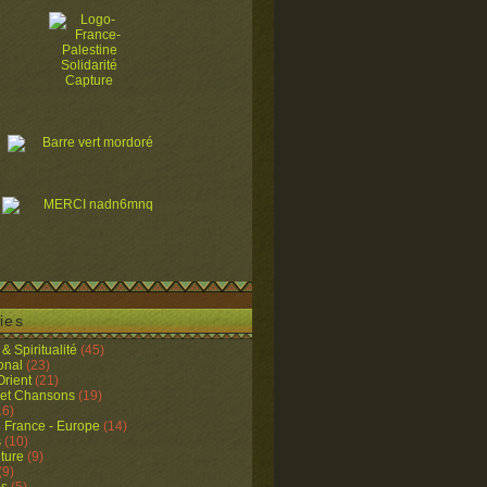
ies
& Spiritualité
(45)
ional
(23)
rient
(21)
 et Chansons
(19)
16)
e France - Europe
(14)
s
(10)
lture
(9)
(9)