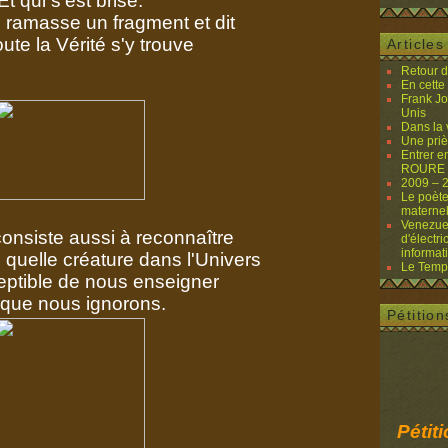
Et qui s'est brisé.
ramasse un fragment et dit
ute la Vérité s'y trouve
Article
Retour 
En cette
Frank Jo
Unis
Dans la
Une priè
Entrer e
ROURE (
2009 – 
Le poète
materne
Venezuela
consiste aussi à reconnaître
d'électri
informat
 quelle créature dans l'Univers
Le Temps
eptible de nous enseigner
que nous ignorons.
Pétition
Pétit