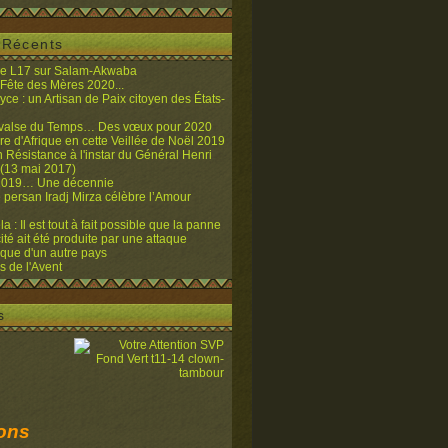
s Récents
de L17 sur Salam-Akwaba
 Fête des Mères 2020...
yce : un Artisan de Paix citoyen des États-
 valse du Temps… Des vœux pour 2020
re d'Afrique en cette Veillée de Noël 2019
n Résistance à l'instar du Général Henri
13 mai 2017)
2019… Une décennie
 persan Iradj Mirza célèbre l’Amour
l
 : Il est tout à fait possible que la panne
cité ait été produite par une attaque
ique d'un autre pays
 de l'Avent
s
ions