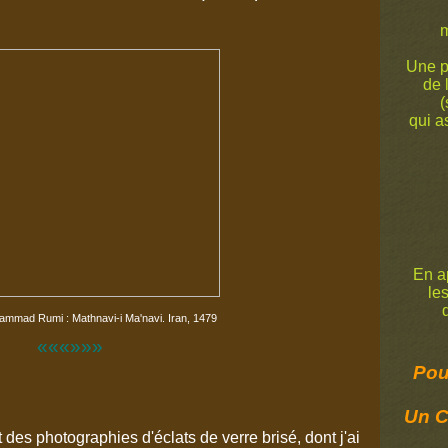
m
Une p
de 
(
qui a
En ap
le
de
hammad Rumi : Mathnavi-i Ma'navi. Iran, 1479
«««»»»
Pour
Un C
des photographies d'éclats de verre brisé, dont j'ai