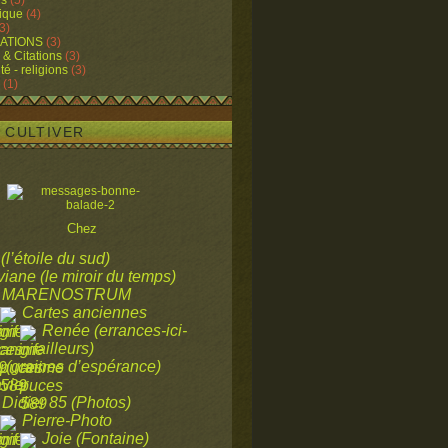
ns
(5)
ique
(4)
3)
ATIONS
(3)
 & Citations
(3)
ité - religions
(3)
(1)
A CULTIVER
Chez
 (l’étoile du sud)
viane (le miroir du temps)
MARENOSTRUM
Cartes anciennes
Renée (errances-ici-
ailleurs)
a (graines d’espérance)
vier
Didier 85 (Photos)
Pierre-Photo
Joie (Fontaine)