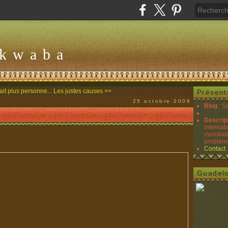
Akwaba
tait plus personne...
Les justes causes >>
Présent
25 octobre 2009
Blog
: S
Descrip
internati
mondiali
problèmes
Contact
Guadel