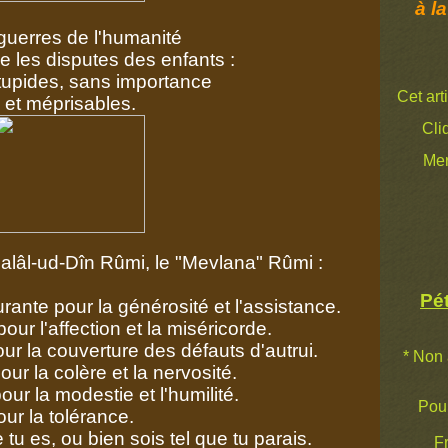
à la
guerres de l'humanité
 les disputes des enfants :
tupides, sans importance
Cet art
et méprisables.
Cli
Mer
dalâl-ud-Dîn Rûmi, le "Mevlana" Rûmi :
Pét
e pour la générosité et l'assistance.
 l'affection et la miséricorde.
la couverture des défauts d'autrui.
* Non 
la colère et la nervosité.
la modestie et l'humilité.
Pour 
 la tolérance.
 es, ou bien sois tel que tu parais.
Fr