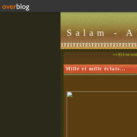
Salam - 
<< Et il ne res
Mille et mille éclats...