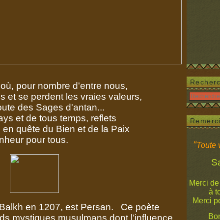
Recher
où, pour nombre d'entre nous,
t se perdent les vraies valeurs,
e des Sages d'antan...
 de tous temps, reflets
Remerc
ête du Bien et de la Paix
 pour tous.
"
Toute v
Salam
Merci de
à tous 
Merci p
 Balkh en 1207, est Persan. Ce poète
Bon
ands mystiques musulmans dont l’influence