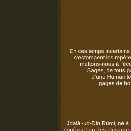
En ces temps incertains 
s'estompent les repères e
mettons-nous à l'écout
Sages, de tous pays et
d'une Humanité en qu
gages de bonheur
Jdalâl-ud-Dîn Rûmi, né à
soufi est l’un des plus gr