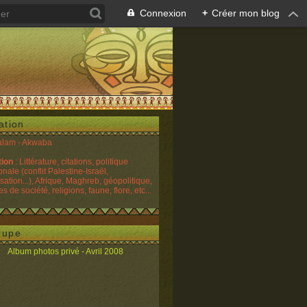
Connexion
+
Créer mon blog
ation
alam - Akwaba
tion
: Littérature, citations, politique
onale (conflit Palestine-Israël,
sation...), Afrique, Maghreb, géopolitique,
 de société, religions, faune, flore, etc...
oupe