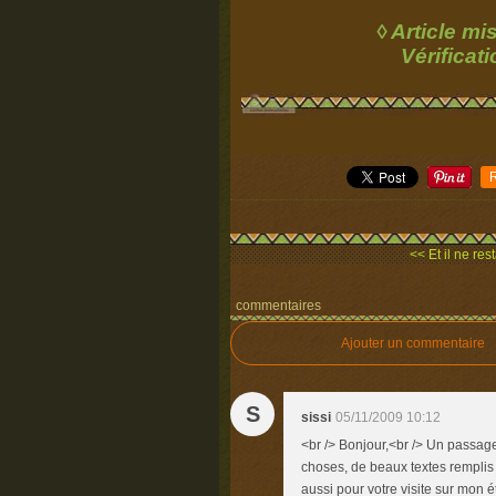
◊ Article mi
Vérificati
<< Et il ne res
commentaires
Ajouter un commentaire
S
sissi
05/11/2009 10:12
<br /> Bonjour,<br /> Un passage
choses, de beaux textes remplis
aussi pour votre visite sur mon é