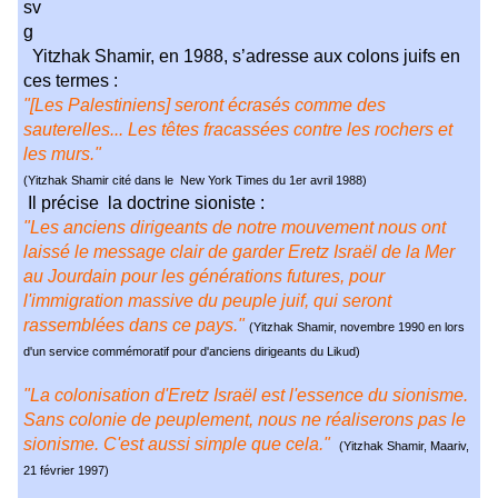
Yitzhak Shamir, en 1988, s’adresse aux colons juifs en
ces termes :
"[Les Palestiniens] seront écrasés comme des
sauterelles... Les têtes fracassées contre les rochers et
les murs."
(Yitzhak Shamir cité dans le New York Times du 1er avril 1988)
Il précise la doctrine sioniste :
"Les anciens dirigeants de notre mouvement nous ont
laissé le message clair de garder Eretz Israël de la Mer
au Jourdain pour les générations futures, pour
l'immigration massive du peuple juif, qui seront
rassemblées dans ce pays."
(Yitzhak Shamir, novembre 1990 en lors
d'un service commémoratif pour d'anciens dirigeants du Likud)
"La colonisation d'Eretz Israël est l'essence du sionisme.
Sans colonie de peuplement, nous ne réaliserons pas le
sionisme. C'est aussi simple que cela."
(Yitzhak Shamir, Maariv,
21 février 1997)