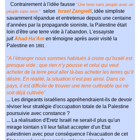
Contrairement à l'idée fausse
"
Une terre sans peuple avec un
selon
Israel Zangwill
, idée simpliste
peuple sans terre
"
savamment répandue et entretenue depuis une centaine
d'années par la propagande sioniste, la Palestine était
loin d'être une terre vide à l'abandon. L'essayiste
juif
Ahad Ha'Am
en témoigne après avoir visité la
Palestine en
1891 :
"A l’étranger nous sommes habitués à croire qu’Israël est
presque vide ; que rien n’y pousse et celui qui veut
acheter de la terre peut aller là-bas acheter les terres qu’il
désire. En réalité, la situation n’est pas ainsi. Dans ce
pays, il est difficile de trouver une terre cultivable qui ne
soit déjà cultivée"
... Les dirigeants israéliens appréhendraient-ils de devoir
réviser leur stratégie d'occupation totale de la Palestine
poursuivie avec constance ?
... La réalisation d'Eretz Israël ne serait-il plus qu'un
mirage lointain s'il leur fallait accepter d'un Etat
palestinien avec pour conséquence l'évacuation de cet