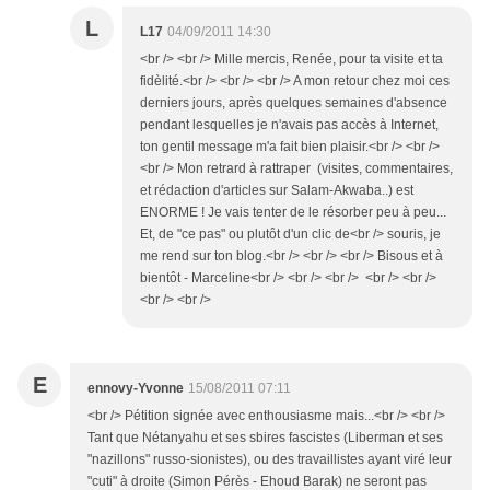
L
L17
04/09/2011 14:30
<br /> <br /> Mille mercis, Renée, pour ta visite et ta
fidèlité.<br /> <br /> <br /> A mon retour chez moi ces
derniers jours, après quelques semaines d'absence
pendant lesquelles je n'avais pas accès à Internet,
ton gentil message m'a fait bien plaisir.<br /> <br />
<br /> Mon retrard à rattraper (visites, commentaires,
et rédaction d'articles sur Salam-Akwaba..) est
ENORME ! Je vais tenter de le résorber peu à peu...
Et, de "ce pas" ou plutôt d'un clic de<br /> souris, je
me rend sur ton blog.<br /> <br /> <br /> Bisous et à
bientôt - Marceline<br /> <br /> <br /> <br /> <br />
<br /> <br />
E
ennovy-Yvonne
15/08/2011 07:11
<br /> Pétition signée avec enthousiasme mais...<br /> <br />
Tant que Nétanyahu et ses sbires fascistes (Liberman et ses
"nazillons" russo-sionistes), ou des travaillistes ayant viré leur
"cuti" à droite (Simon Pérès - Ehoud Barak) ne seront pas