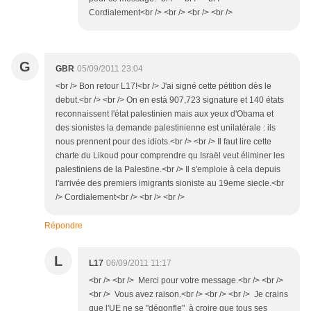
Cordialement<br /> <br /> <br /> <br />
G
GBR
05/09/2011 23:04
<br /> Bon retour L17!<br /> J'ai signé cette pétition dès le
debut.<br /> <br /> On en està 907,723 signature et 140 états
reconnaissent l'état palestinien mais aux yeux d'Obama et
des sionistes la demande palestinienne est unilatérale : ils
nous prennent pour des idiots.<br /> <br /> Il faut lire cette
charte du Likoud pour comprendre qu Israël veut éliminer les
palestiniens de la Palestine.<br /> Il s'emploie à cela depuis
l'arrivée des premiers imigrants sioniste au 19eme siecle.<br
/> Cordialement<br /> <br /> <br />
Répondre
L
L17
06/09/2011 11:17
<br /> <br /> Merci pour votre message.<br /> <br />
<br /> Vous avez raison.<br /> <br /> <br /> Je crains
que l'UE ne se "dégonfle" à croire que tous ses