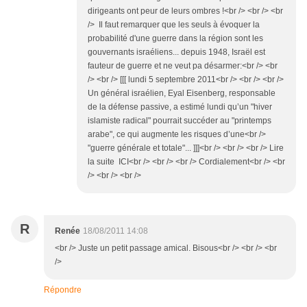
dirigeants ont peur de leurs ombres !<br /> <br /> <br
/> Il faut remarquer que les seuls à évoquer la
probabilité d'une guerre dans la région sont les
gouvernants israéliens... depuis 1948, Israël est
fauteur de guerre et ne veut pa désarmer:<br /> <br
/> <br /> [[[ lundi 5 septembre 2011<br /> <br /> <br />
Un général israélien, Eyal Eisenberg, responsable
de la défense passive, a estimé lundi qu’un "hiver
islamiste radical" pourrait succéder au "printemps
arabe", ce qui augmente les risques d’une<br />
"guerre générale et totale"... ]]]<br /> <br /> <br /> Lire
la suite ICI<br /> <br /> <br /> Cordialement<br /> <br
/> <br /> <br />
R
Renée
18/08/2011 14:08
<br /> Juste un petit passage amical. Bisous<br /> <br /> <br
/>
Répondre