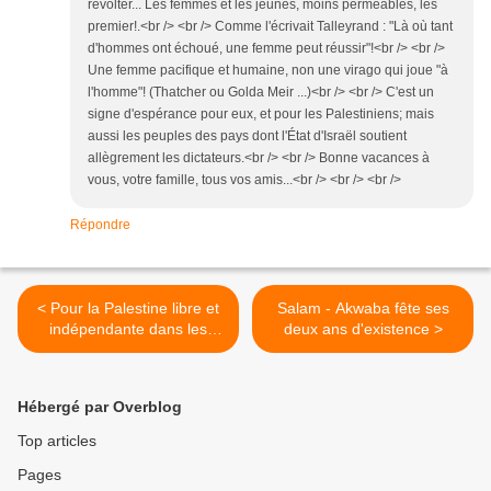
révolter... Les femmes et les jeunes, moins perméables, les
premier!.<br /> <br /> Comme l'écrivait Talleyrand : "Là où tant
d'hommes ont échoué, une femme peut réussir"!<br /> <br />
Une femme pacifique et humaine, non une virago qui joue "à
l'homme"! (Thatcher ou Golda Meir ...)<br /> <br /> C'est un
signe d'espérance pour eux, et pour les Palestiniens; mais
aussi les peuples des pays dont l'État d'Israël soutient
allègrement les dictateurs.<br /> <br /> Bonne vacances à
vous, votre famille, tous vos amis...<br /> <br /> <br />
Répondre
< Pour la Palestine libre et
Salam - Akwaba fête ses
indépendante dans les
deux ans d'existence >
frontières d'avant la guerre
de 1967, avec Jérusalem-
Est pour capitale
Hébergé par Overblog
Top articles
Pages