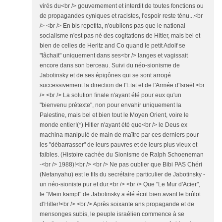
virés du<br /> gouvernement et interdit de toutes fonctions ou
de propagandes cyniques et racistes, l'espoir reste ténu...<br
/> <br /> En bis repetita, n'oublions pas que le national
socialisme n'est pas né des cogitations de Hitler, mais bel et
bien de celles de Herltz and Co quand le petit Adolf se
"lâchait" uniquement dans ses<br /> langes et vagissait
encore dans son berceau. Suivi du néo-sionisme de
Jabotinsky et de ses épigônes qui se sont arrogé
successivement la direction de l'Etat et de l'Armée d'Israël.<br
/> <br /> La solution finale n'ayant été pour eux qu'un
"bienvenu prétexte", non pour envahir uniquement la
Palestine, mais bel et bien tout le Moyen Orient, voire le
monde entier!(*) Hitler n'ayant été que<br /> le Deus ex
machina manipulé de main de maître par ces derniers pour
les "débarrasser" de leurs pauvres et de leurs plus vieux et
faibles. (Histoire cachée du Sionisme de Ralph Schoeneman
-<br /> 1988)!<br /> <br /> Ne pas oublier que Bibi PAS Chéri
(Netanyahu) est le fils du secrétaire particulier de Jabotinsky -
un néo-sioniste pur et dur.<br /> <br /> Que "Le Mur d'Acier",
le "Mein kampf" de Jabotinsky a été écrit bien avant le brûlot
d'Hitler!<br /> <br /> Après soixante ans propagande et de
mensonges subis, le peuple israélien commence à se