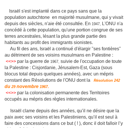
Israël s'est implanté dans ce pays sans que la
population autochtone
en majorité musulmane,
qui y vivait
depuis des siècles, n'aie été consultée.
En
L'ONU n'a
1947,
concédé
à cette population,
qu'une portion congrue de ses
terres ancestrales, lésant la plus grande partie des
habitants au profit
des immigrants sionistes.
Au fil des ans,
Israël a continué d'élargir "ses fontières"
au détriment de ses voisins musulmans en Palestine :
<<>>
par la guerre de
suivie de l'occupation de toute
1967,
la Palestine : Cisjordanie, Jérusalem-Est, Gaza (sous
blocus total depuis quelques années), avec un mépris
constant des Résolutions de l'ONU dont la
Résolution 242
du
novembre
.
29
1967
<<>>
par la colonisation permanente des Territoires
occupés au mépris des règles internationales.
Israël clame depuis des années, qu’il ne désire que la
paix avec ses voisins et les Palestiniens, qu’il est seul à
faire des concessions dans ce but ( ! ), donc il doit falloir l’y