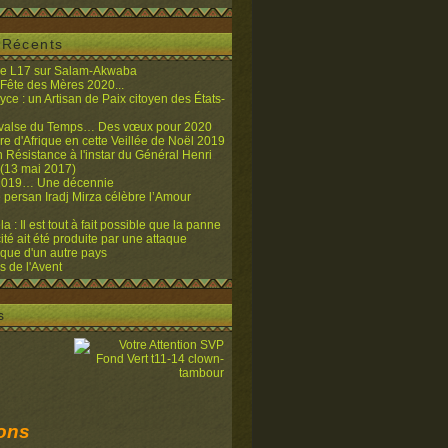
s Récents
de L17 sur Salam-Akwaba
 Fête des Mères 2020...
yce : un Artisan de Paix citoyen des États-
 valse du Temps… Des vœux pour 2020
re d'Afrique en cette Veillée de Noël 2019
n Résistance à l'instar du Général Henri
13 mai 2017)
2019… Une décennie
 persan Iradj Mirza célèbre l’Amour
l
 : Il est tout à fait possible que la panne
cité ait été produite par une attaque
ique d'un autre pays
 de l'Avent
s
ions