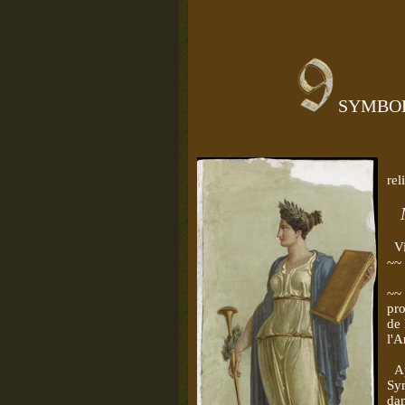
SYMBOLI
Ce
rel
Ma
Vie
~~
~~ 
pro
de 
l'A
Apr
Sym
dan