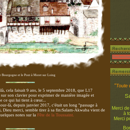
Recher
Remerc
e Bourgogne et le Pont à Moret sur Loing
"
Toute v
à, cela faisait 9 ans, le 5 septembre 2018, que L17
t sur son clavier pour exprimer de manière imagée et
Salam
e ce qui lui tient à cœur...
our-là, depuis janvier 2017, c'était un long "passage à
Merci de
i, Dieu merci, semble tirer à sa fin:Salam-Akwaba vient de
à tous 
quelques notes sur la
Fête de la Toussaint.
Merci p
Bon