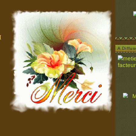
I
A Diffu