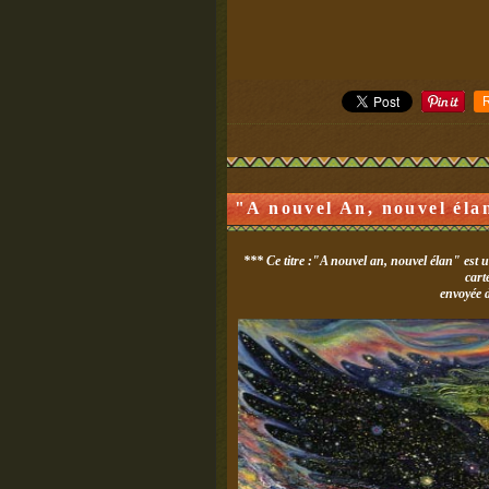
"A nouvel An, nouvel éla
*** Ce titre :"A nouvel an, nouvel élan" est 
cart
envoyée 