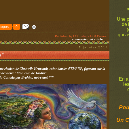
m
Une p
de 
Repost
0
(
qui a
Published by L17
-
dans
Art & Culture
commenter cet article
…
7 janvier 2014
n"
une citation de Christelle Heurtault, cofondatrice d'EVENE, figurant sur la
e de voeux "Mon coin de Jardin"
du Canada par Brahim, notre ami.***
En ap
le
de
Pour
Un C