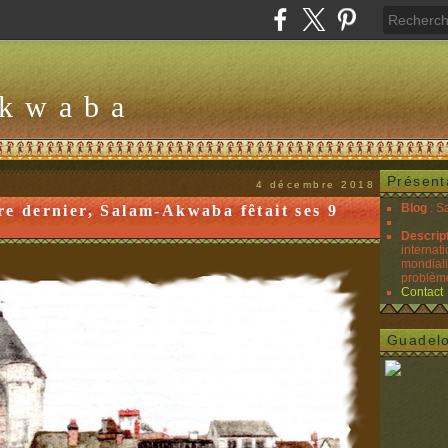
Akwaba
Présent
4 décembre 2018
Blog
: S
re dernier, Salam-Akwaba fêtait ses 9
Descrip
internati
mondiali
problèmes
Contact
Guadel