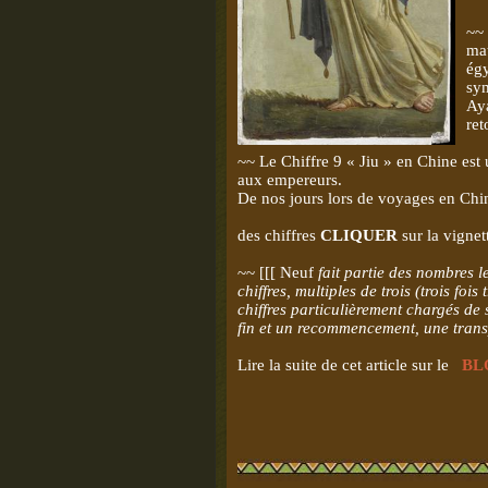
~~ 
mat
égy
sym
Aya
ret
~~ Le Chiffre 9 « Jiu » en Chine est 
aux empereurs.
De nos jours lors de voyages en Chi
des chiffres
CLIQUER
sur la vign
~~ [[[ Neuf
fait partie des nombres l
chiffres, multiples de trois (trois fois 
chiffres particulièrement chargés de
fin et un recommencement, une transp
Lire la suite de cet article sur le
BL