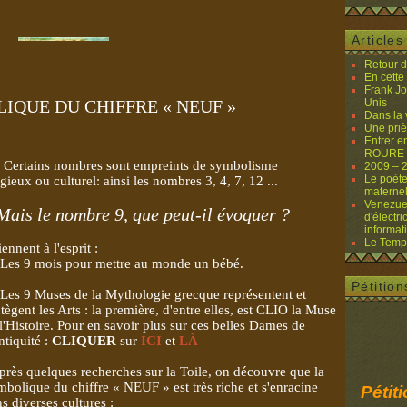
Article
Retour 
En cette
Frank Jo
QUE DU CHIFFRE « NEUF »
Unis
Dans la
Une priè
Entrer e
ROURE (
rtains nombres sont empreints de symbolisme
2009 – 
Le poète
igieux ou culturel: ainsi les nombres 3, 4, 7, 12 ...
materne
Venezuela
is le nombre 9, que peut-il évoquer ?
d'électri
informat
Le Temps
nnent à l'esprit :
 Les 9 mois pour mettre au monde un bébé.
Pétition
Les 9 Muses de la Mythologie grecque représentent et
tègent les Arts : la première, d'entre elles, est CLIO la Muse
l'Histoire. Pour en savoir plus sur ces belles Dames de
ntiquité :
CLIQUER
sur
ICI
et
LÀ
ès quelques recherches sur la Toile, on découvre que la
bolique du chiffre « NEUF » est très riche et s'enracine
Pétit
s diverses cultures :