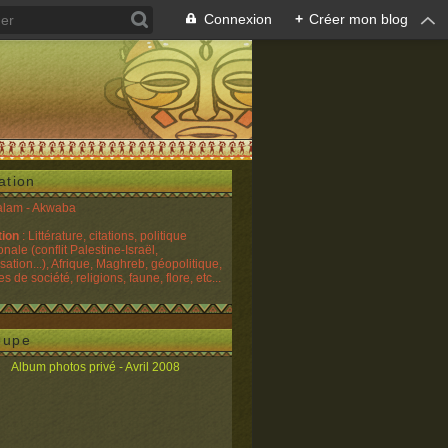
Connexion
+
Créer mon blog
ation
alam - Akwaba
tion
: Littérature, citations, politique
onale (conflit Palestine-Israël,
sation...), Afrique, Maghreb, géopolitique,
 de société, religions, faune, flore, etc...
oupe