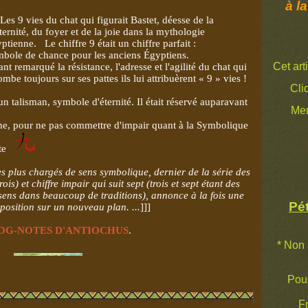
à la
Les 9 vies du chat qui figurait Bastet, déesse de la
ernité, du foyer et de la joie dans la mythologie
ptienne. Le chiffre 9 était un chiffre parfait :
bole de chance pour les anciens Égyptiens.
Cet art
nt remarqué la résistance, l'adresse et l'agilité du chat qui
ombe toujours sur ses pattes ils lui attribuèrent « 9 » vies !
Cli
un talisman, symbole d'éternité. Il était réservé auparavant
Mer
ne, pour ne pas commettre d'impair quant à la Symbolique
ette
es plus chargés de sens symbolique, dernier de la série des
trois) et chiffre impair qui suit sept (trois et sept étant des
 sens dans beaucoup de traditions), annonce à la fois une
Pét
osition sur un nouveau plan. ...
]]]
OG-NOTES D'ANTIOCHUS
.
* Non 
Pour 
Fr