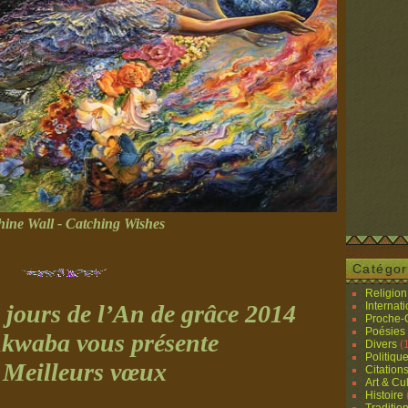
hine Wall - Catching Wishes
Catégor
Religion 
 jours de l’An de grâce 2014
Internat
Proche-O
Poésies
kwaba vous présente
Divers
(
Politiqu
 Meilleurs vœux
Citation
Art & Cu
Histoire