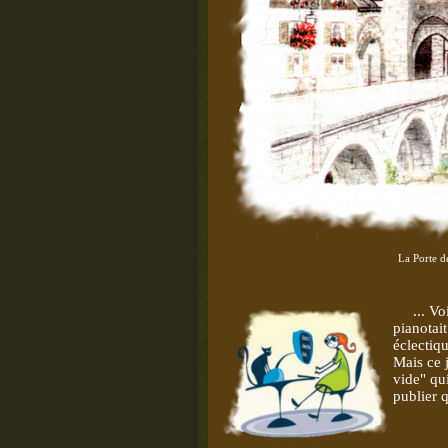
La Porte d
... Voil
pianotai
éclectiqu
Mais ce j
vide" qu
publier 