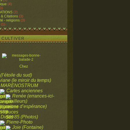
ns
(5)
ique
(4)
3)
ATIONS
(3)
 & Citations
(3)
ité - religions
(3)
(1)
A CULTIVER
Chez
 (l’étoile du sud)
viane (le miroir du temps)
MARENOSTRUM
Cartes anciennes
Renée (errances-ici-
ailleurs)
a (graines d’espérance)
vier
Didier 85 (Photos)
Pierre-Photo
Joie (Fontaine)