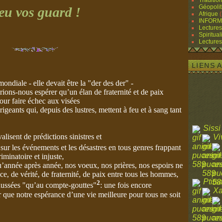
Traditio
Géopolit
eu vos guard !
Afrique
(
INFORM
Lectures
Spiritual
Lectures
LIENS 
ondiale - elle devait être la "der des der" -
rions-nous espérer qu’un élan de fraternité et de paix
our faire échec aux visées
igeants qui, depuis des lustres, mettent à feu et à sang tant
Sissi
alisent de prédictions sinistres et
Vi
 sur les événements et les désastres en tous genres frappant
iminatoire et injuste,
qu’année après année, nos voeux, nos prières, nos espoirs ne
ce, de vérité, de fraternité, de paix entre tous les hommes,
Ptits
2
haussées "qu’au compte-gouttes"
: une fois encore
Xa
r que notre espérance d’une vie meilleure pour tous ne soit