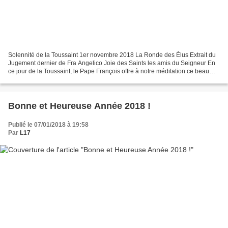
Solennité de la Toussaint 1er novembre 2018 La Ronde des Élus Extrait du
Jugement dernier de Fra Angelico Joie des Saints les amis du Seigneur En
ce jour de la Toussaint, le Pape François offre à notre méditation ce beau
texte plein de foi et d'espérance,...
Bonne et Heureuse Année 2018 !
Publié le 07/01/2018 à 19:58
Par
L17