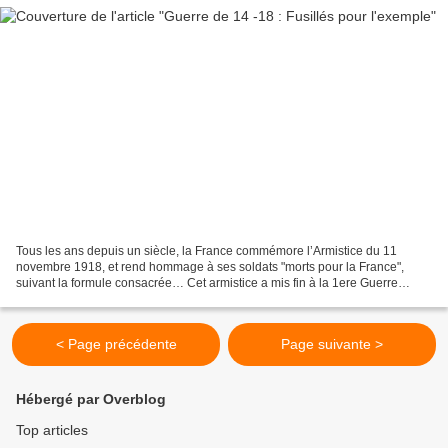
Tous les ans depuis un siècle, la France commémore l’Armistice du 11
novembre 1918, et rend hommage à ses soldats "morts pour la France",
suivant la formule consacrée… Cet armistice a mis fin à la 1ere Guerre
mondiale, la Grande Guerre qui devait être...
< Page précédente
Page suivante >
Hébergé par Overblog
Top articles