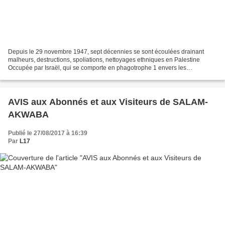
Depuis le 29 novembre 1947, sept décennies se sont écoulées drainant
malheurs, destructions, spoliations, nettoyages ethniques en Palestine
Occupée par Israël, qui se comporte en phagotrophe 1 envers les
Palestiniens, premiers autochtones 2 de ce pays....
AVIS aux Abonnés et aux Visiteurs de SALAM-
AKWABA
Publié le 27/08/2017 à 16:39
Par
L17