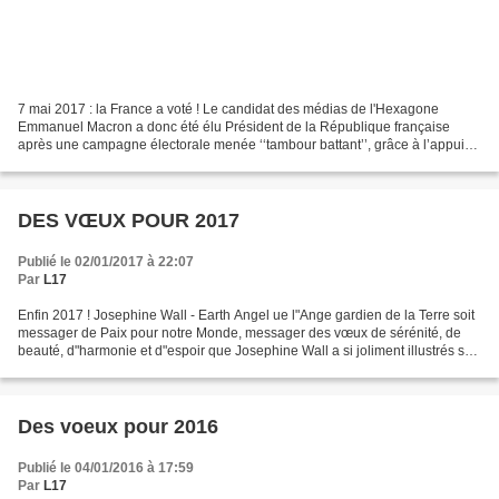
7 mai 2017 : la France a voté ! Le candidat des médias de l'Hexagone
Emmanuel Macron a donc été élu Président de la République française
après une campagne électorale menée ‘‘tambour battant’’, grâce à l’appui
unanime des médias français ne tarissant...
DES VŒUX POUR 2017
Publié le 02/01/2017 à 22:07
Par
L17
Enfin 2017 ! Josephine Wall - Earth Angel ue l"Ange gardien de la Terre soit
messager de Paix pour notre Monde, messager des vœux de sérénité, de
beauté, d"harmonie et d"espoir que Josephine Wall a si joliment illustrés sur
son tableau « Earth Angel »....
Des voeux pour 2016
Publié le 04/01/2016 à 17:59
Par
L17