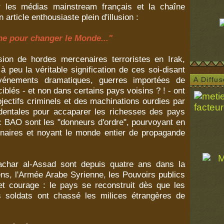
les médias mainstream français et la chaîne
n article enthousiaste plein d'illusion :
e pour changer le Monde..."
asion de hordes mercenaires terroristes en Irak,
à peu la véritable signification de ces soi-disant
événements dramatiques, guerres importées de
A Diffu
iblés - et non dans certains pays voisins ? ! - ont
jectifs criminels et des machinations ourdies par
dentales pour accaparer les richesses des pays
oc BAO sont les "donneurs d'ordre", pourvoyant en
naires et noyant le monde entier de propagande
achar al-Assad sont depuis quatre ans dans la
ens, l'Armée Arabe Syrienne, les Pouvoirs publics
et courage : le pays se reconstruit dès que les
s soldats ont chassé les milices étrangères de