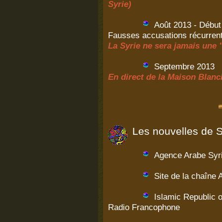
Syrie)
Août 2013 - Début
Fausses accusations récurren
La Syrie ne sera jamais une 
Septembre 2013
En direct de la Maison Blan
Les nouvelles de Sy
Agence Arabe Syri
Site de la chaîne
Islamic Republic o
Radio Francophone