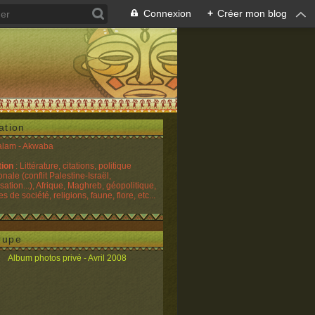
Connexion
+
Créer mon blog
ation
alam - Akwaba
tion
: Littérature, citations, politique
onale (conflit Palestine-Israël,
sation...), Afrique, Maghreb, géopolitique,
 de société, religions, faune, flore, etc...
oupe