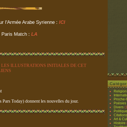
ur l'Armée Arabe Syrienne :
ICI
/ Paris Match :
LA
LES ILLUSTRATIONS INITIALES DE CET
LIENS
Catégor
t
Religion 
Internat
Proche-O
rs Today) donnent les nouvelles du jour.
Poésies
Divers
(
Politiqu
Citation
Art & Cu
Histoire