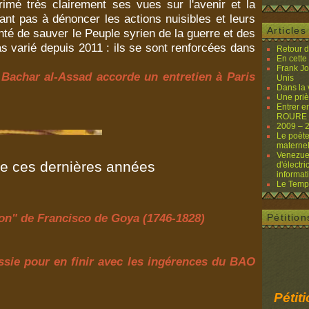
imé très clairement ses vues sur l'avenir et la
tant pas à dénoncer les actions nuisibles et leurs
Article
nté de sauver le Peuple syrien de la guerre et des
s varié depuis 2011 : ils se sont renforcées dans
Retour 
En cette
Frank Jo
 Bachar al-Assad accorde un entretien à Paris
Unis
Dans la
Une priè
Entrer e
ROURE (
2009 – 
Le poète
materne
Venezuela
ie ces dernières années
d'électri
informat
Le Temps
on" de Francisco de Goya (1746-1828)
Pétition
ussie pour en finir avec les ingérences du BAO
Pétit