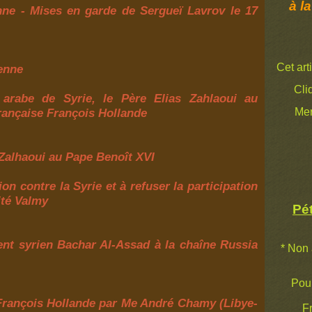
à la
enne - Mises en garde de Sergueï Lavrov le 17
Cet art
ienne
Cli
 arabe de Syrie, le Père Elias Zahlaoui au
rançaise François Hollande
Mer
 Zalhaoui au Pape Benoît XVI
ion contre la Syrie et à refuser la participation
ité Valmy
Pét
dent syrien Bachar Al-Assad à la chaîne Russia
* Non 
Pour 
 François Hollande par Me André Chamy (Libye-
Fr