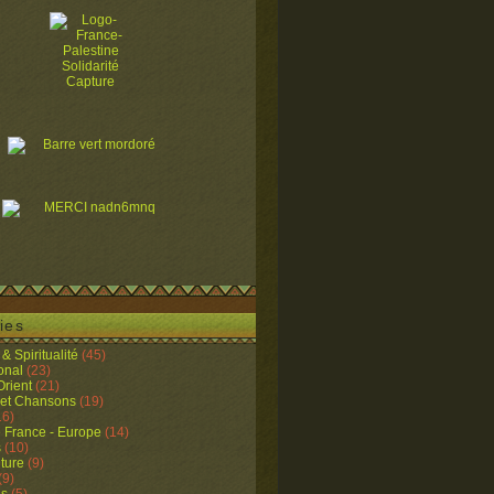
ies
& Spiritualité
(45)
ional
(23)
rient
(21)
 et Chansons
(19)
16)
e France - Europe
(14)
s
(10)
lture
(9)
(9)