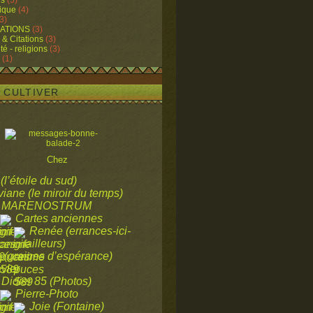
ns
(5)
ique
(4)
3)
ATIONS
(3)
 & Citations
(3)
ité - religions
(3)
(1)
A CULTIVER
Chez
 (l’étoile du sud)
viane (le miroir du temps)
MARENOSTRUM
Cartes anciennes
Renée (errances-ici-
ailleurs)
a (graines d’espérance)
vier
Didier 85 (Photos)
Pierre-Photo
Joie (Fontaine)