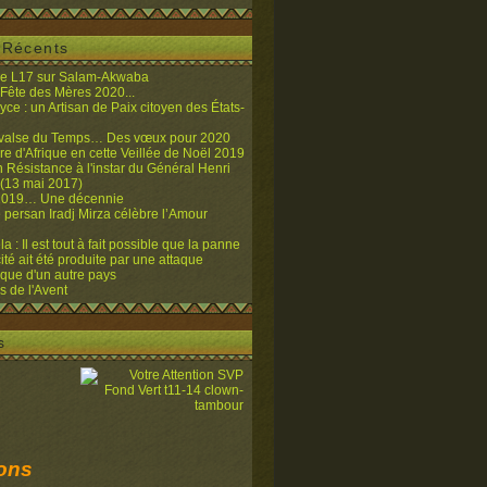
s Récents
de L17 sur Salam-Akwaba
 Fête des Mères 2020...
yce : un Artisan de Paix citoyen des États-
 valse du Temps… Des vœux pour 2020
re d'Afrique en cette Veillée de Noël 2019
n Résistance à l'instar du Général Henri
13 mai 2017)
2019… Une décennie
 persan Iradj Mirza célèbre l’Amour
l
 : Il est tout à fait possible que la panne
cité ait été produite par une attaque
ique d'un autre pays
 de l'Avent
s
ions