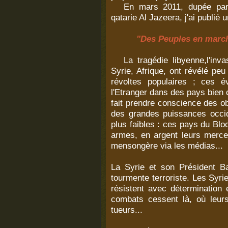
En
mars 2011, dupée par 
qatarie Al Jazeera, j'ai publié u
"Des
Peuples en march
La
tragédie libyenne,l'inv
Syrie, Afrique, ont révélé peu 
révoltes populaires ; ces 
l'Etranger dans des pays bien c
fait prendre conscience des ob
des grandes puissances occi
plus faibles : ces pays du Bl
armes, en argent leurs merce
mensongère via les médias...
La Syrie et son Président B
tourmente terroriste. Les Syri
résistent avec détermination 
combats cessent là, où leur
tueurs...