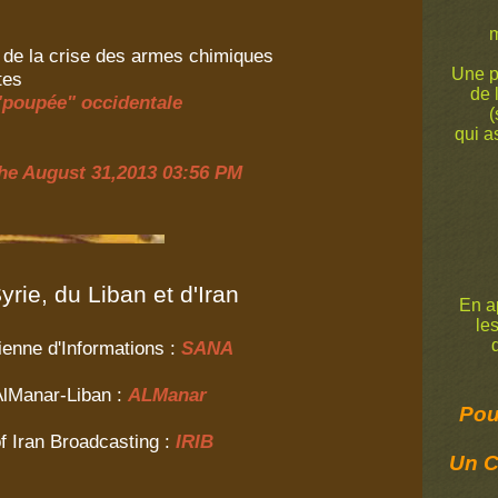
m
 de la crise des armes chimiques
Une p
tes
de 
"poupée" occidentale
(
qui a
che August 31,2013 03:56 PM
rie, du Liban et d'Iran
En ap
le
de
enne d'Informations :
SANA
 AlManar-Liban :
ALManar
Pour
f Iran Broadcasting :
IRIB
Un C