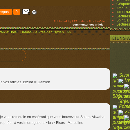
Traditio
Géopolit
Afrique
(
Repost
0
INFORM
Lectures
Spiritual
Published by L17
-
dans
Proche-Orient
Lectures
commenter cet article
…
ix et Joie...
Damas - le Président syrien... >>
LIENS 
Sissi
Vi
de vos articles. Biz<br /> Damien
Ptits
Xa
et je vous remercie en espérant que vous trouvez sur Salam-Akwaba
priées à vos interrogations.<br /> Bises - Marceline