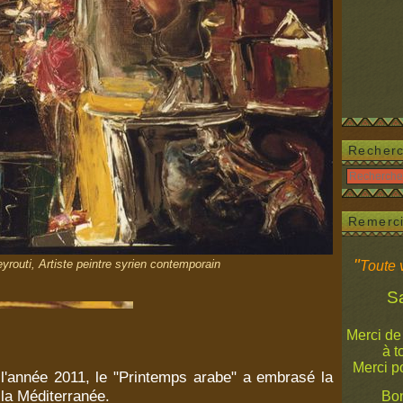
Recher
Remerc
"
routi, Artiste peintre syrien contemporain
Toute v
Salam
Merci de
à tous 
Merci p
l'année 2011, le "Printemps arabe" a embrasé la
la Méditerranée.
Bon