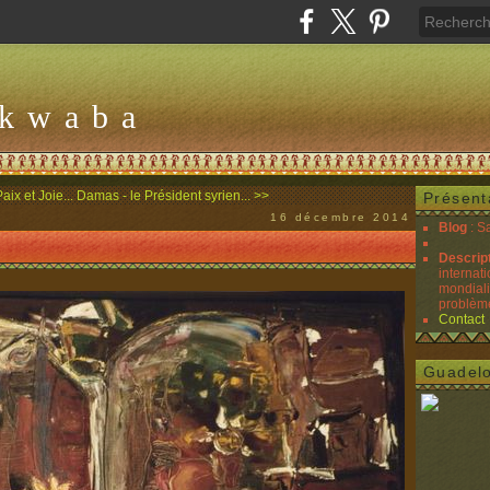
Akwaba
ix et Joie...
Damas - le Président syrien... >>
Présent
16 décembre 2014
Blog
: S
Descrip
internati
mondiali
problèmes
Contact
Guadel