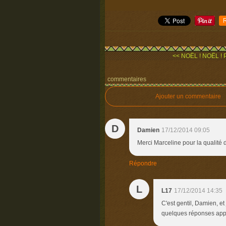
<< NOËL ! NOËL ! Pa
commentaires
Ajouter un commentaire
D
Damien
17/12/2014 09:05
Merci Marceline pour la qualité 
Répondre
L
L17
17/12/2014 14:35
C'est gentil, Damien, 
quelques réponses appro